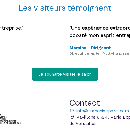
Les visiteurs témoignent
treprise.
Une
expérience extraord
boosté mon esprit entrep
Mamisa - Dirigeant
Objectif de visite : Multi-franchisé
Je souhaite visiter le salon
Contact
info@franchiseparis.com
Pavillons 6 & 4, Paris Ex
de Versailles