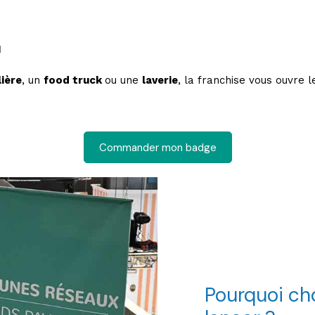
1
ière
, un
food truck
ou une
laverie
, la franchise vous ouvre 
Commander mon badge
Pourquoi cho