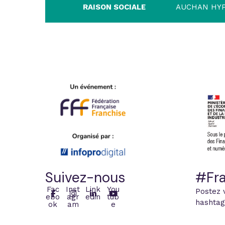
RAISON SOCIALE
AUCHAN HY
Suivez-nous
#Fra
Fac
Inst
Link
You
Postez 
ebo
agr
edin
tub
hashtag
ok
am
e