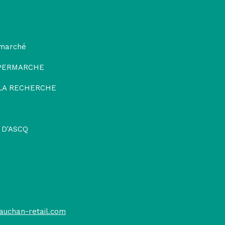
rmarché
PERMARCHE
 LA RECHERCHE
 D'ASCQ
auchan-retail.com