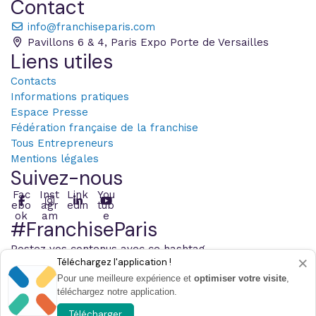
Contact
info@franchiseparis.com
Pavillons 6 & 4, Paris Expo Porte de Versailles
Liens utiles
Contacts
Informations pratiques
Espace Presse
Fédération française de la franchise
Tous Entrepreneurs
Mentions légales
Suivez-nous
Fac
Inst
Link
You
ebo
agr
edin
tub
ok
am
e
#FranchiseParis
Postez vos contenus avec ce hashtag
×
Téléchargez l'application !
Pour une meilleure expérience et
optimiser votre visite
,
téléchargez notre application.
© 2026 Infopro Digital - Tous les droits sont réservés
Paramétrer les cookies
Télécharger