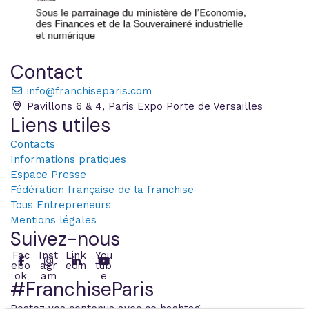
Contact
info@franchiseparis.com
Pavillons 6 & 4, Paris Expo Porte de Versailles
Liens utiles
Contacts
Informations pratiques
Espace Presse
Fédération française de la franchise
Tous Entrepreneurs
Mentions légales
Suivez-nous
Fac
Inst
Link
You
ebo
agr
edin
tub
ok
am
e
#FranchiseParis
Postez vos contenus avec ce hashtag