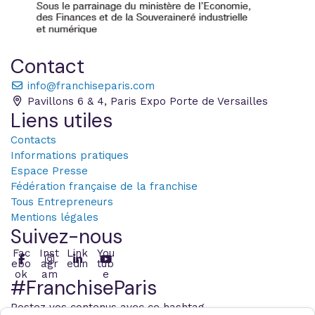
Contact
info@franchiseparis.com
Pavillons 6 & 4, Paris Expo Porte de Versailles
Liens utiles
Contacts
Informations pratiques
Espace Presse
Fédération française de la franchise
Tous Entrepreneurs
Mentions légales
Suivez-nous
Fac
Inst
Link
You
ebo
agr
edin
tub
ok
am
e
#FranchiseParis
Postez vos contenus avec ce hashtag