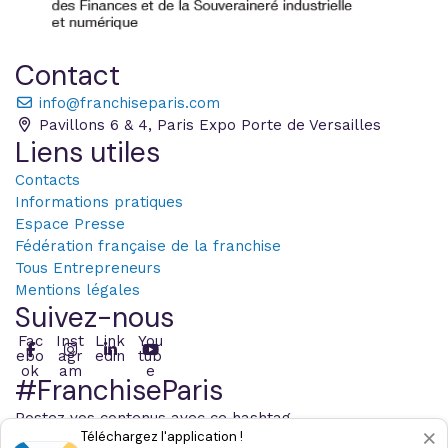
Contact
info@franchiseparis.com
Pavillons 6 & 4, Paris Expo Porte de Versailles
Liens utiles
Contacts
Informations pratiques
Espace Presse
Fédération française de la franchise
Tous Entrepreneurs
Mentions légales
Suivez-nous
Fac
Inst
Link
You
ebo
agr
edin
tub
ok
am
e
#FranchiseParis
Postez vos contenus avec ce hashtag
×
Téléchargez l'application !