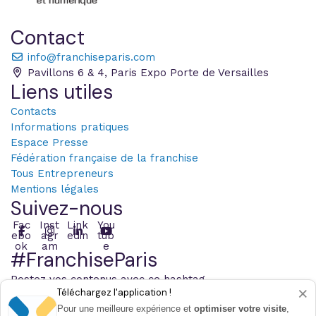
Contact
info@franchiseparis.com
Pavillons 6 & 4, Paris Expo Porte de Versailles
Liens utiles
Contacts
Informations pratiques
Espace Presse
Fédération française de la franchise
Tous Entrepreneurs
Mentions légales
Suivez-nous
Fac
Inst
Link
You
ebo
agr
edin
tub
ok
am
e
#FranchiseParis
Postez vos contenus avec ce hashtag
×
Téléchargez l'application !
Pour une meilleure expérience et
optimiser votre visite
,