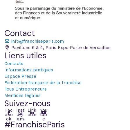
Contact
info@franchiseparis.com
Pavillons 6 & 4, Paris Expo Porte de Versailles
Liens utiles
Contacts
Informations pratiques
Espace Presse
Fédération française de la franchise
Tous Entrepreneurs
Mentions légales
Suivez-nous
Fac
Inst
Link
You
ebo
agr
edin
tub
ok
am
e
#FranchiseParis