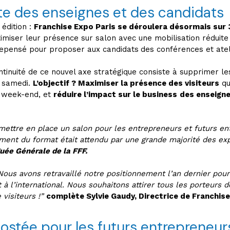
te des enseignes et des candidats
édition :
Franchise Expo Paris se déroulera désormais sur 
iser leur présence sur salon avec une mobilisation réduite d
epensé pour proposer aux candidats
des conférences et atel
ontinuité de ce nouvel axe stratégique consiste à supprimer le
e samedi.
L’objectif ? Maximiser la présence des visiteurs
qu
le week-end, et
réduire l’impact sur le business
des enseign
mettre en place un salon pour les entrepreneurs et futurs en
ent du format était attendu par une grande majorité des exp
uée Générale de la FFF.
ous avons retravaillé notre positionnement l’an dernier pour 
t à l’international. Nous souhaitons attirer tous les porteurs
 visiteurs !”
complète Sylvie Gaudy, Directrice de Franchise
ostée pour les futurs entrepreneur