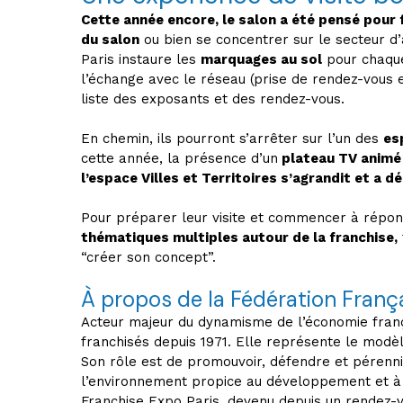
Cette année encore, le salon a été pensé pour f
du salon
ou bien se concentrer sur le secteur d’
Paris instaure les
marquages au sol
pour chaque
l’échange avec le réseau (prise de rendez-vous e
liste des exposants et des rendez-vous.
En chemin, ils pourront s’arrêter sur l’un des
es
cette année, la présence d’un
plateau TV animé 
l’espace Villes et Territoires s’agrandit et a 
Pour préparer leur visite et commencer à répond
thématiques multiples autour de la franchise,
“créer son concept”.
À propos de la Fédération França
Acteur majeur du dynamisme de l’économie frança
franchisés depuis 1971. Elle représente le modèl
Son rôle est de promouvoir, défendre et pérenni
l’environnement propice au développement et à 
Franchise Expo Paris, devenu depuis un rendez-vo