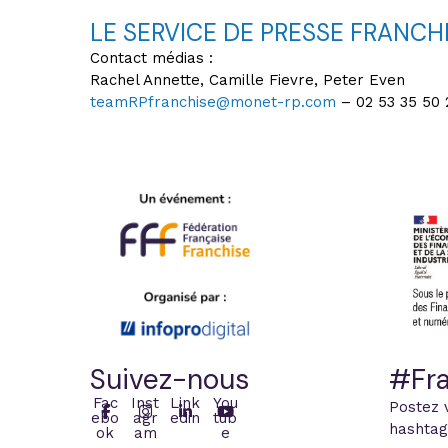
LE SERVICE DE PRESSE FRANCHI
Contact médias :
Rachel Annette, Camille Fievre, Peter Even
teamRPfranchise@monet-rp.com
– 02 53 35 50 
Suivez-nous
#Fra
Fac
Inst
Link
You
Postez 
ebo
agr
edin
tub
hashtag
ok
am
e