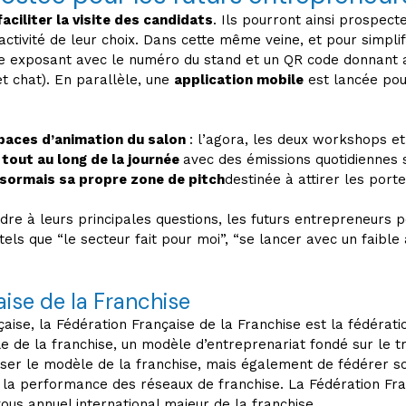
aciliter la visite des candidats
. Ils pourront ainsi prospec
activité de leur choix. Dans cette même veine, et pour simplif
 exposant avec le numéro du stand et un QR code donnant acc
t chat). En parallèle, une
application mobile
est lancée pour
paces d’animation du salon
: l’agora, les deux workshops et
tout au long de la journée
avec des émissions quotidiennes
désormais sa propre zone de pitch
destinée à attirer les porte
re à leurs principales questions, les futurs entrepreneurs 
tels que “le secteur fait pour moi”, “se lancer avec un faible 
ise de la Franchise
ise, la Fédération Française de la Franchise est la fédérati
e de la franchise, un modèle d’entreprenariat fondé sur le tr
ser le modèle de la franchise, mais également de fédérer so
la performance des réseaux de franchise. La Fédération Fran
us annuel international majeur de la franchise.