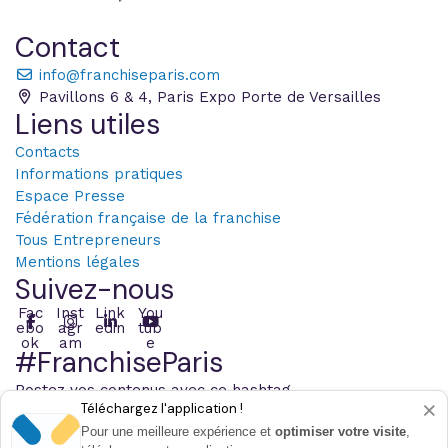
Contact
info@franchiseparis.com
Pavillons 6 & 4, Paris Expo Porte de Versailles
Liens utiles
Contacts
Informations pratiques
Espace Presse
Fédération française de la franchise
Tous Entrepreneurs
Mentions légales
Suivez-nous
Fac
Inst
Link
You
ebo
agr
edin
tub
ok
am
e
#FranchiseParis
Postez vos contenus avec ce hashtag
×
Téléchargez l'application !
Pour une meilleure expérience et
optimiser votre visite
,