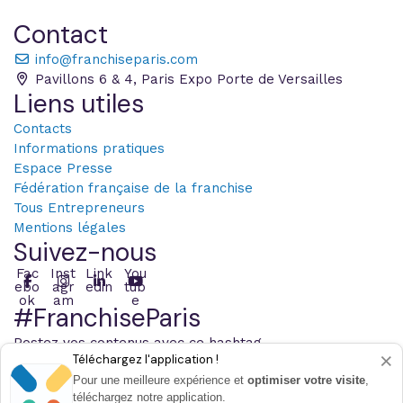
Contact
info@franchiseparis.com
Pavillons 6 & 4, Paris Expo Porte de Versailles
Liens utiles
Contacts
Informations pratiques
Espace Presse
Fédération française de la franchise
Tous Entrepreneurs
Mentions légales
Suivez-nous
Fac
Inst
Link
You
ebo
agr
edin
tub
ok
am
e
#FranchiseParis
Postez vos contenus avec ce hashtag
×
Téléchargez l'application !
Pour une meilleure expérience et
optimiser votre visite
,
téléchargez notre application.
© 2026 Infopro Digital - Tous les droits sont réservés