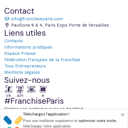
Contact
info@franchiseparis.com
Pavillons 6 & 4, Paris Expo Porte de Versailles
Liens utiles
Contacts
Informations pratiques
Espace Presse
Fédération française de la franchise
Tous Entrepreneurs
Mentions légales
Suivez-nous
Fac
Inst
Link
You
ebo
agr
edin
tub
ok
am
e
#FranchiseParis
Postez vos contenus avec ce hashtag
×
Téléchargez l'application !
Pour une meilleure expérience et
optimiser votre visite
,
téléchargez notre application.
© 2026 Infopro Digital - Tous les droits sont réservés