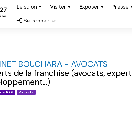
Le salon
Visiter
Exposer
Presse
Se connecter
INET BOUCHARA - AVOCATS
rts de la franchise (avocats, exper
loppement...)
rts FFF
Avocats