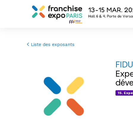
Liste des exposants
FID
Expe
déve
15. Expe