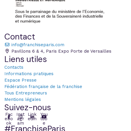
Contact
info@franchiseparis.com
Pavillons 6 & 4, Paris Expo Porte de Versailles
Liens utiles
Contacts
Informations pratiques
Espace Presse
Fédération française de la franchise
Tous Entrepreneurs
Mentions légales
Suivez-nous
Fac
Inst
Link
You
ebo
agr
edin
tub
ok
am
e
#FranchiseParis