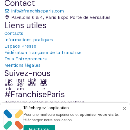
Contact
info@franchiseparis.com
Pavillons 6 & 4, Paris Expo Porte de Versailles
Liens utiles
Contacts
Informations pratiques
Espace Presse
Fédération française de la franchise
Tous Entrepreneurs
Mentions légales
Suivez-nous
Fac
Inst
Link
You
ebo
agr
edin
tub
ok
am
e
#FranchiseParis
Postez vos contenus avec ce hashtag
×
Téléchargez l'application !
Pour une meilleure expérience et
optimiser votre visite
,
téléchargez notre application.
© 2026 Infopro Digital - Tous les droits sont réservés
Paramétrer les cookies
Télécharger