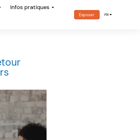
Infos pratiques
Exposer
FR
etour
rs