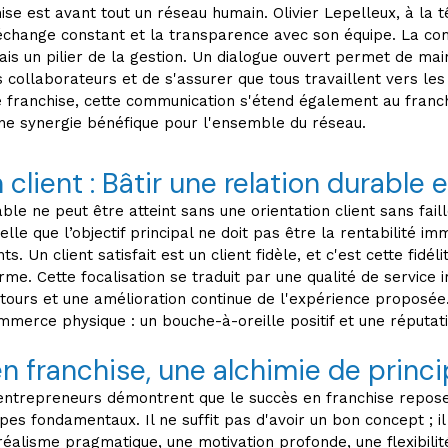
se est avant tout un réseau humain. Olivier Lepelleux, à la 
 l'échange constant et la transparence avec son équipe. La c
ais un pilier de la gestion. Un dialogue ouvert permet de mai
s collaborateurs et de s'assurer que tous travaillent vers le
 franchise, cette communication s'étend également au franch
une synergie bénéfique pour l'ensemble du réseau.
 client : Bâtir une relation durable e
able ne peut être atteint sans une orientation client sans fai
le que l’objectif principal ne doit pas être la rentabilité im
ts. Un client satisfait est un client fidèle, et c'est cette fidél
erme. Cette focalisation se traduit par une qualité de service
tours et une amélioration continue de l'expérience proposée.
merce physique : un bouche-à-oreille positif et une réputati
n franchise, une alchimie de princ
ntrepreneurs démontrent que le succès en franchise repose
pes fondamentaux. Il ne suffit pas d'avoir un bon concept ; il
réalisme pragmatique, une motivation profonde, une flexibilit