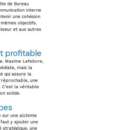
tête de Bureau
ommunication interne
ntenir une cohésion
s mêmes objectifs.
iseur et aux autres
t profitable
lle. Maxime Lefebvre,
médiate, mais la
ité qui assure la
 irréprochable, une
 C'est la véritable
on solide.
ipes
 sur une alchimie
 faut y ajouter une
é stratégique, une