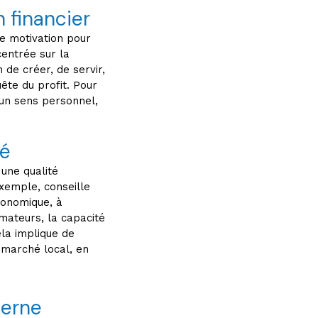
 financier
que motivation pour
entrée sur la
n de créer, de servir,
ête du profit. Pour
 un sens personnel,
té
 une qualité
exemple, conseille
conomique, à
mateurs, la capacité
ela implique de
 marché local, en
terne