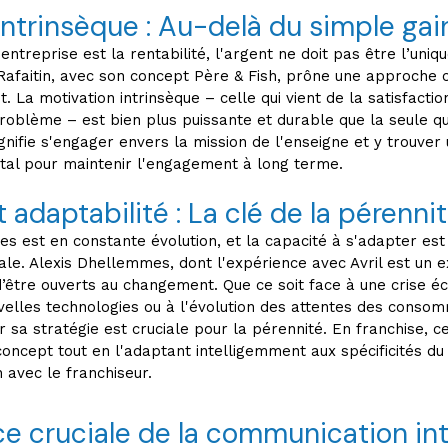
intrinsèque : Au-delà du simple gain
e entreprise est la rentabilité, l'argent ne doit pas être l’uni
Rafaitin, avec son concept Père & Fish, prône une approche c
et. La motivation intrinsèque – celle qui vient de la satisfactio
roblème – est bien plus puissante et durable que la seule qu
ignifie s'engager envers la mission de l'enseigne et y trouver
tal pour maintenir l'engagement à long terme.
et adaptabilité : La clé de la pérenni
s est en constante évolution, et la capacité à s'adapter est
ale. Alexis Dhellemmes, dont l'expérience avec Avril est un 
’être ouverts au changement. Que ce soit face à une crise é
elles technologies ou à l'évolution des attentes des consom
er sa stratégie est cruciale pour la pérennité. En franchise, c
concept tout en l'adaptant intelligemment aux spécificités du
n avec le franchiseur.
e cruciale de la communication in