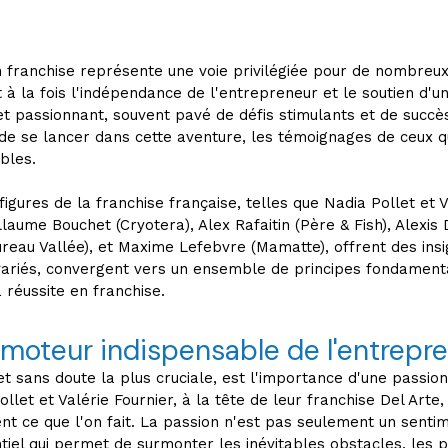
n franchise représente une voie privilégiée pour de nombreux
t à la fois l'indépendance de l'entrepreneur et le soutien d'un
et passionnant, souvent pavé de défis stimulants et de succès
de se lancer dans cette aventure, les témoignages de ceux qu
bles.
igures de la franchise française, telles que Nadia Pollet et V
illaume Bouchet (Cryotera), Alex Rafaitin (Père & Fish), Alexis
ureau Vallée), et Maxime Lefebvre (Mamatte), offrent des insi
variés, convergent vers un ensemble de principes fondamenta
a réussite en franchise.
 moteur indispensable de l'entrepr
t sans doute la plus cruciale, est l'importance d'une passio
ollet et Valérie Fournier, à la tête de leur franchise Del Arte, 
t ce que l'on fait. La passion n'est pas seulement un sentim
tiel qui permet de surmonter les inévitables obstacles, les 