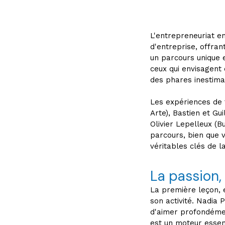
L'entrepreneuriat e
d'entreprise, offran
un parcours unique 
ceux qui envisagent 
des phares inestima
Les expériences de f
Arte), Bastien et Gu
Olivier Lepelleux (B
parcours, bien que 
véritables clés de l
La passion,
La première leçon, e
son activité. Nadia P
d'aimer profondémen
est un moteur essen