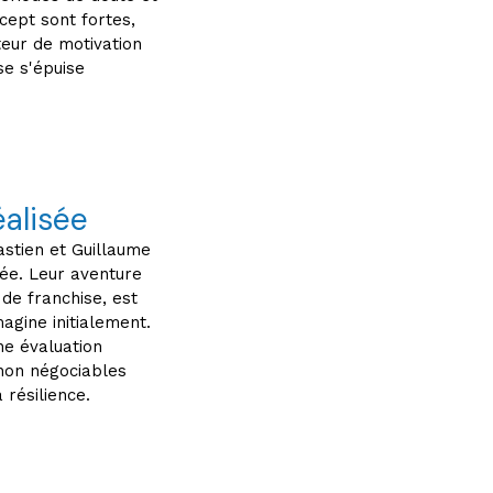
cept sont fortes,
teur de motivation
se s'épuise
éalisée
astien et Guillaume
sée. Leur aventure
de franchise, est
agine initialement.
ne évaluation
non négociables
 résilience.