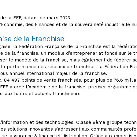
e de la FFF, datant de mars 2023
l’Economie, des Finances et de la souveraineté industrielle 
ise de la Franchise
ise, la Fédération Française de la Franchise est la fédérati
e de la franchise, un modèle d’entreprenariat fondé sur le tr
ser le modèle de la franchise, mais également de fédérer so
la performance des réseaux de franchise. La Fédération Fran
us annuel international majeur de la franchise.
84 497 points de vente franchisés, pour plus de 76,6 milliards
la FFF a créé L’Académie de la franchise, premier organisme d
si aux futurs et actuels franchiseurs.
 l’information et des technologies. Classé 8ème groupe techn
es solutions innovantes s’adressent aux communautés profess
trie, assurance & finance et distribution. Grâce aux expertise