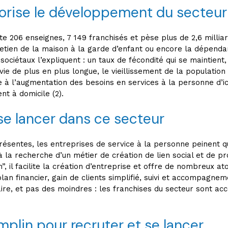
vorise le développement du secteur
 206 enseignes, 7 149 franchisés et pèse plus de 2,6 milliards
retien de la maison à la garde d’enfant ou encore la dépend
ociétaux l’expliquent : un taux de fécondité qui se maintient,
 vie de plus en plus longue, le vieillissement de la populat
ice à l’augmentation des besoins en services à la personne d’
t à domicile (2).
 se lancer dans ce secteur
 présentes, les entreprises de service à la personne peinent
à la recherche d’un métier de création de lien social et de pr
, il facilite la création d’entreprise et offre de nombreux a
 plan financier, gain de clients simplifié, suivi et accompagn
e, et pas des moindres : les franchises du secteur sont acc
mplin pour recruter et se lancer