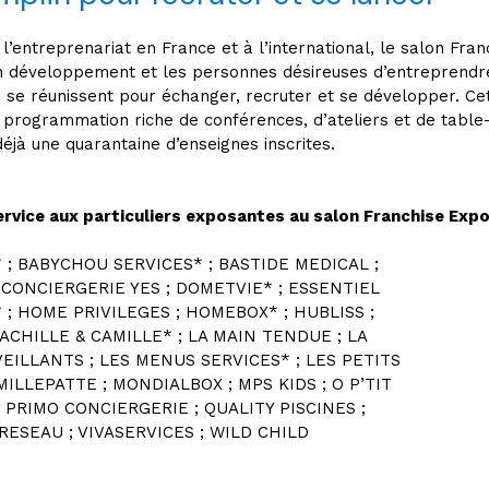
’entreprenariat en France et à l’international, le salon Franc
en développement et les personnes désireuses d’entreprendr
 se réunissent pour échanger, recruter et se développer. Cet
ne programmation riche de conférences, d’ateliers et de tab
éjà une quarantaine d’enseignes inscrites.
ervice aux particuliers exposantes au salon Franchise Exp
* ; BABYCHOU SERVICES* ; BASTIDE MEDICAL ;
 CONCIERGERIE YES ; DOMETVIE* ; ESSENTIEL
* ; HOME PRIVILEGES ; HOMEBOX* ; HUBLISS ;
ACHILLE & CAMILLE* ; LA MAIN TENDUE ; LA
NVEILLANTS ; LES MENUS SERVICES* ; LES PETITS
MILLEPATTE ; MONDIALBOX ; MPS KIDS ; O P’TIT
 PRIMO CONCIERGERIE ; QUALITY PISCINES ;
RESEAU ; VIVASERVICES ; WILD CHILD