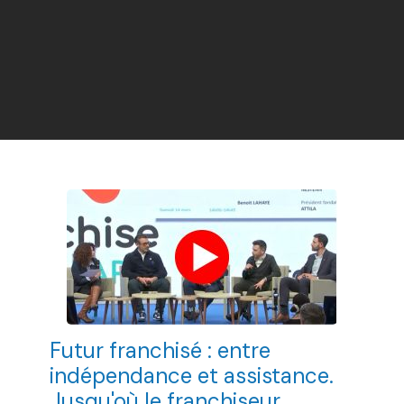
Futur franchisé : entre
indépendance et assistance.
Jusqu'où le franchiseur