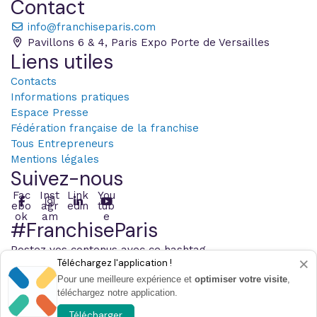
Contact
info@franchiseparis.com
Pavillons 6 & 4, Paris Expo Porte de Versailles
Liens utiles
Contacts
Informations pratiques
Espace Presse
Fédération française de la franchise
Tous Entrepreneurs
Mentions légales
Suivez-nous
Fac
Inst
Link
You
ebo
agr
edin
tub
ok
am
e
#FranchiseParis
Postez vos contenus avec ce hashtag
×
Téléchargez l'application !
Pour une meilleure expérience et
optimiser votre visite
,
téléchargez notre application.
© 2026 Infopro Digital - Tous les droits sont réservés
Paramétrer les cookies
Télécharger