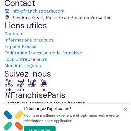
Contact
info@franchiseparis.com
Pavillons 6 & 4, Paris Expo Porte de Versailles
Liens utiles
Contacts
Informations pratiques
Espace Presse
Fédération française de la franchise
Tous Entrepreneurs
Mentions légales
Suivez-nous
Fac
Inst
Link
You
ebo
agr
edin
tub
ok
am
e
#FranchiseParis
Postez vos contenus avec ce hashtag
×
Téléchargez l'application !
Pour une meilleure expérience et
optimiser votre visite
,
téléchargez notre application.
© 2026 Infopro Digital - Tous les droits sont réservés
Paramétrer les cookies
Télécharger