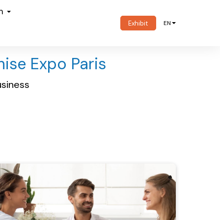
om
Exhibit
EN
hise Expo Paris
usiness