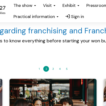
The show
Visit
Exhibit
Pressro
Practical information
Sign in
egarding franchising and Franc
es to know everything before starting your won b
1
2
3
4
5