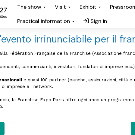
The show
Visit
Exhibit
Pressro
Practical information
Sign in
'evento irrinunciabile per il fr
alla Fédération Française de la Franchise (Associazione france
pendenti, commercianti, investitori, fondatori di imprese ecc.) 
rnazionali
e quasi 100 partner (banche, assicurazioni, città e r
i di imprese e i network.
ambio, la Franchise Expo Paris offre ogni anno un programma
o.