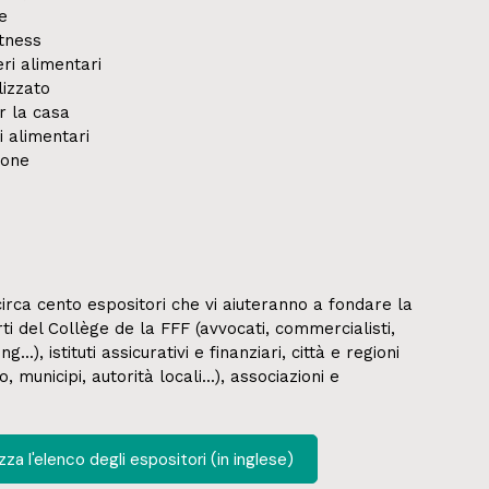
ne
itness
ri alimentari
izzato
er la casa
 alimentari
ione
circa cento espositori che vi aiuteranno a fondare la
ti del Collège de la FFF (avvocati, commercialisti,
...), istituti assicurativi e finanziari, città e regioni
municipi, autorità locali...), associazioni e
zza l'elenco degli espositori (in inglese)