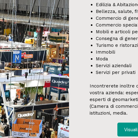
Edilizia & Abitazio
Bellezza, salute, f
Commercio di gene
Commercio special
Mobili e articoli p
Consegna di generi
Turismo e ristoraz
Immobili
Moda
Servizi aziendali
Servizi per privati
Incontrerete inoltre 
vostra azienda: esper
esperti di geomarketing
(Camera di commercio, 
istituzioni, media.
Visuali