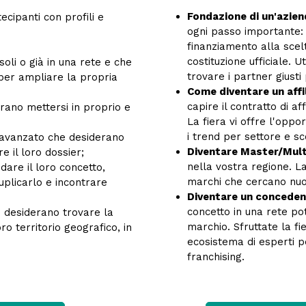
Fondazione di un'azien
ecipanti con profili e
ogni passo importante: d
finanziamento alla scelt
costituzione ufficiale. U
li o già in una rete e che
trovare i partner giusti
per ampliare la propria
Come diventare un affi
capire il contratto di af
rano mettersi in proprio e
La fiera vi offre l'opp
i trend per settore e sc
 avanzato che desiderano
Diventare Master/Mult
 il loro dossier;
nella vostra regione. L
dare il loro concetto,
marchi che cercano nuo
plicarlo e incontrare
Diventare un concedent
concetto in una rete po
 desiderano trovare la
marchio. Sfruttate la f
ro territorio geografico, in
ecosistema di esperti pe
franchising.