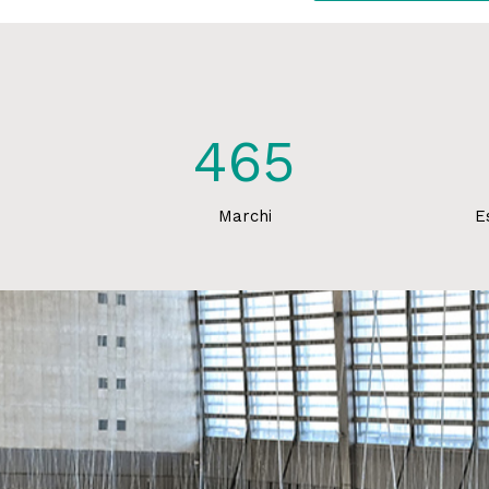
465
Marchi
E