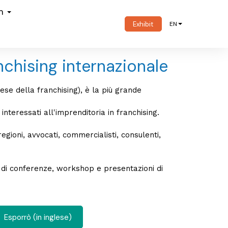
om
Exhibit
EN
anchising internazionale
se della franchising), è la più grande
interessati all'imprenditoria in franchising.
egioni, avvocati, commercialisti, consulenti,
 di conferenze, workshop e presentazioni di
Esporrò (in inglese)