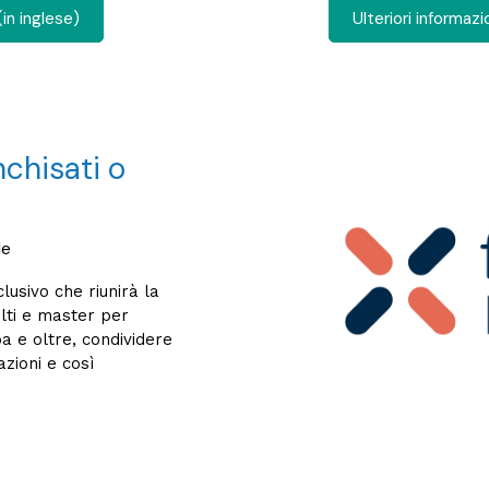
(in inglese)
Ulteriori informazio
nchisati o
le
usivo che riunirà la
lti e master per
pa e oltre, condividere
zioni e così