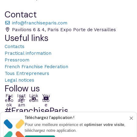
Contact
info@franchiseparis.com
Pavilions 6 & 4, Paris Expo Porte de Versailles
Useful links
Contacts
Practical information
Pressroom
French Franchise Federation
Tous Entrepreneurs
Legal notices
Follow us
Fac
Inst
Link
You
ebo
agr
edin
tub
ok
am
e
#FranchiseParis
×
Téléchargez l'application !
Post with the hashtag
Pour une meilleure expérience et
optimiser votre visite
,
téléchargez notre application.