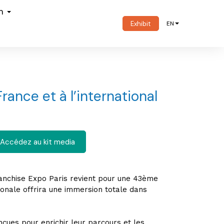
om
Exhibit
EN
ance et à l’international
Accédez au kit media
Franchise Expo Paris revient pour une 43ème
tionale offrira une immersion totale dans
onçues pour enrichir leur parcours et les