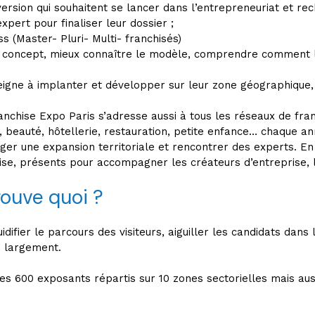
version qui souhaitent se lancer dans l’entrepreneuriat et re
xpert pour finaliser leur dossier ;
s (Master- Pluri- Multi- franchisés)
eur concept, mieux connaître le modèle, comprendre comment 
igne à implanter et développer sur leur zone géographique, 
ranchise Expo Paris s’adresse aussi à tous les réseaux de fra
, beauté, hôtellerie, restauration, petite enfance… chaque ann
ger une expansion territoriale et rencontrer des experts. En 
ise, présents pour accompagner les créateurs d’entreprise, l
rouve quoi ?
idifier le parcours des visiteurs, aiguiller les candidats dans 
s largement.
 des 600 exposants répartis sur 10 zones sectorielles mais aus