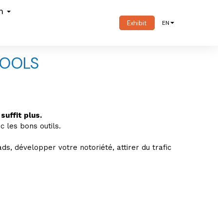
om
Exhibit
EN
TOOLS
suffit plus.
 les bons outils.
ds, développer votre notoriété, attirer du trafic